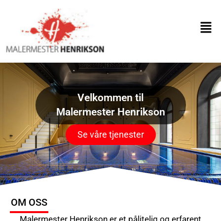
Skip
to
Men
content
Velkommen til
Malermester Henrikson
Se våre tjenester
OM OSS
Malermester Henrikson er et pålitelig og erfarent