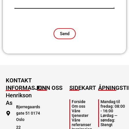
KONTAKT
INFORMASJON
FINN OSS
SIDEKART
ÅPNINGSTI
Henrikson
As
Forside
Mandag til
Om oss
fredag: 08:00
Bjerregaards
Våre
- 16:00
gate 51 0174
tjenester
Lørdag —
Oslo
Våre
søndag:
referanser
Stengt
22