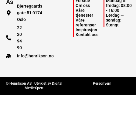
As
Forside
Mandag til
Om oss
fredag: 08:00
Bjerregaards
Våre
- 16:00
gate 51 0174
tjenester
Lørdag —
Oslo
Våre
søndag:
referanser
Stengt
22
Inspirasjon
20
Kontakt oss
94
90
info@henrikson.no
© Henrikson AS | Utviklet av
Digital
Personvern
MedieXpert