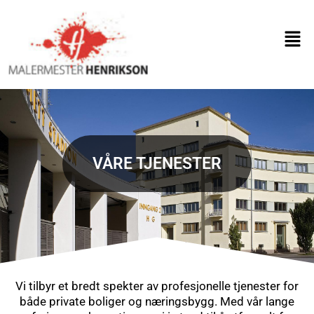
Skip
to
Men
content
VÅRE TJENESTER
Vi tilbyr et bredt spekter av profesjonelle tjenester for
både private boliger og næringsbygg. Med vår lange