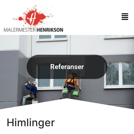
Skip
to
Men
content
Referanser
Himlinger