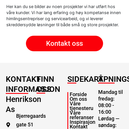
Her kan du se bilder av noen prosjekter vi har utført hos
våre kunder. Vi har lang erfaring og høy kompetanse innen
himlingsentrepriser og servicearbeid, og vi leverer
skreddersydde løsninger til både små og store prosjekter.
Kontakt oss
KONTAKT
FINN
SIDEKART
ÅPNING
INFORMASJON
OSS
Mandag til
Forside
Henrikson
fredag:
Om oss
Våre
08:00 -
As
tjenesteru
16:00
Våre
Bjerregaards
referanser
Lørdag —
Inspirasjon
gate 51
søndag:
Kontakt