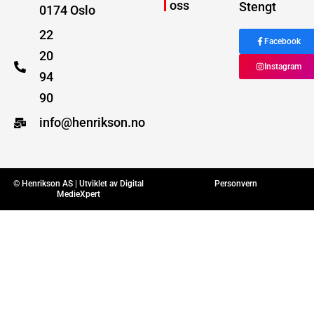
oss
Stengt
0174 Oslo
22
Facebook
20
Instagram
94
90
info@henrikson.no
© Henrikson AS | Utviklet av
Digital
Personvern
MedieXpert