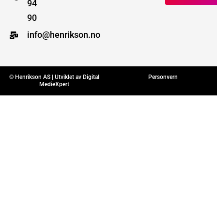
94
90
info@henrikson.no
© Henrikson AS | Utviklet av
Digital
Personvern
MedieXpert