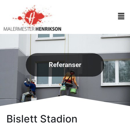
Skip
to
Men
content
Referanser
Bislett Stadion