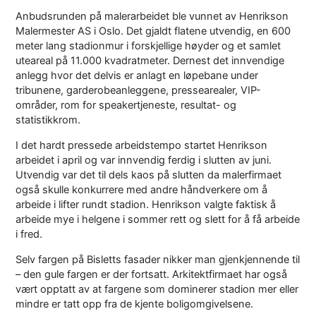
Anbudsrunden på malerarbeidet ble vunnet av Henrikson
Malermester AS i Oslo. Det gjaldt flatene utvendig, en 600
meter lang stadionmur i forskjellige høyder og et samlet
uteareal på 11.000 kvadratmeter. Dernest det innvendige
anlegg hvor det delvis er anlagt en løpebane under
tribunene, garderobeanleggene, pressearealer, VIP-
områder, rom for speakertjeneste, resultat- og
statistikkrom.
I det hardt pressede arbeidstempo startet Henrikson
arbeidet i april og var innvendig ferdig i slutten av juni.
Utvendig var det til dels kaos på slutten da malerfirmaet
også skulle konkurrere med andre håndverkere om å
arbeide i lifter rundt stadion. Henrikson valgte faktisk å
arbeide mye i helgene i sommer rett og slett for å få arbeide
i fred.
Selv fargen på Bisletts fasader nikker man gjenkjennende til
– den gule fargen er der fortsatt. Arkitektfirmaet har også
vært opptatt av at fargene som dominerer stadion mer eller
mindre er tatt opp fra de kjente boligomgivelsene.