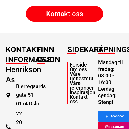
Kontakt oss
KONTAKT
FINN
SIDEKART
ÅPNING
INFORMASJON
OSS
Mandag til
Forside
Henrikson
fredag:
Om oss
Våre
08:00 -
As
tjenesteru
16:00
Våre
Bjerregaards
referanser
Lørdag —
Inspirasjon
gate 51
søndag:
Kontakt
oss
Stengt
0174 Oslo
22
Facebook
20
Instagram